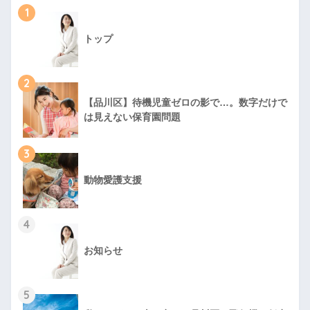
1
トップ
2
【品川区】待機児童ゼロの影で…。数字だけで
は見えない保育園問題
3
動物愛護支援
4
お知らせ
5