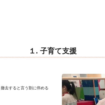
１. 子育て支援
と撤去すると言う割に停める